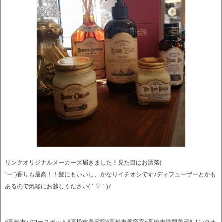
リンクオリジナルメーカーズ届きました！見た目はお洒落(
´ー`)香りも最高！！髪にもいいし、かなりイチオシです♪ディフューザーとかも
あるので気軽にお越しください( ´ ▽ ` )ﾉ
#高松市パワースポット#高松市美容院#高松市美容室#高松市訪問美容#リンクオ