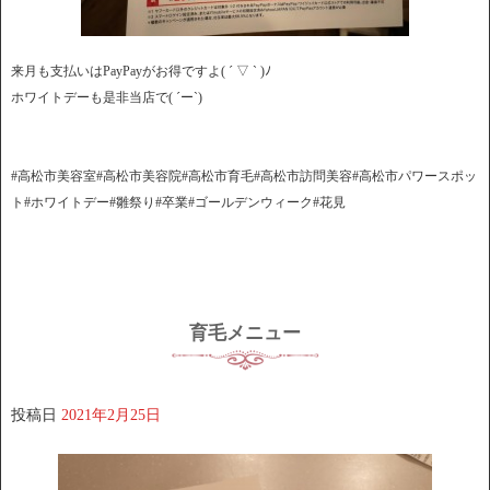
来月も支払いはPayPayがお得ですよ( ´ ▽ ` )ﾉ
ホワイトデーも是非当店で( ´ー`)
#高松市美容室#高松市美容院#高松市育毛#高松市訪問美容#高松市パワースポッ
ト#ホワイトデー#雛祭り#卒業#ゴールデンウィーク#花見
育毛メニュー
投稿日
2021年2月25日