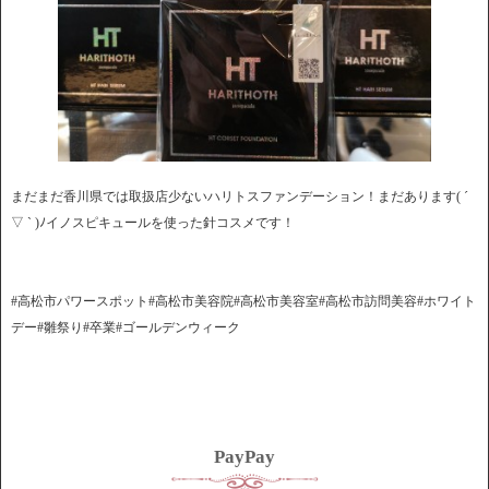
まだまだ香川県では取扱店少ないハリトスファンデーション！まだあります( ´
▽ ` )ﾉイノスピキュールを使った針コスメです！
#高松市パワースポット#高松市美容院#高松市美容室#高松市訪問美容#ホワイト
デー#雛祭り#卒業#ゴールデンウィーク
PayPay