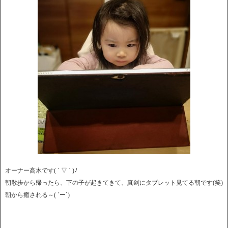
オーナー高木です( ´ ▽ ` )ﾉ
朝散歩から帰ったら、下の子が起きてきて、真剣にタブレット見てる朝です(笑)
朝から癒される～( ´ー`)