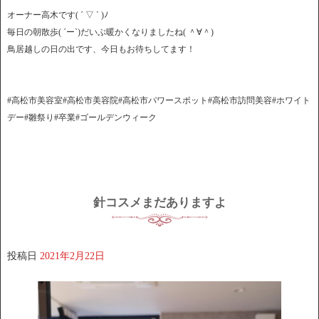
オーナー高木です( ´ ▽ ` )ﾉ
毎日の朝散歩( ´ー`)だいぶ暖かくなりましたね( ＾∀＾)
鳥居越しの日の出です、今日もお待ちしてます！
#高松市美容室#高松市美容院#高松市パワースポット#高松市訪問美容#ホワイト
デー#雛祭り#卒業#ゴールデンウィーク
針コスメまだありますよ
投稿日
2021年2月22日