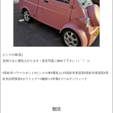
ピンクの車(笑)
見掛けると運気上がります！是非写真に納めて下さい！( ´ ▽ ` )ﾉ
#高松市パワースポット#ピンクの車#運気上げ#高松市美容室#高松市美容院#高
松市訪問美容#ホワイトデー#雛祭り#卒業#ゴールデンウィーク
朝活