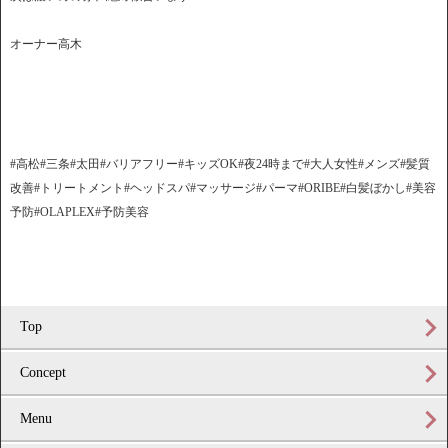
オーナー高木
#高松#三条#太田#バリアフリー#キッズOK#夜24時まで#大人女性#メンズ#髪質
改善#トリートメント#ヘッドスパ#マッサージ#パーマ#ORIBE#白髪ぼかし#美容
予防#OLAPLEX#予防美容
Top
Concept
Menu