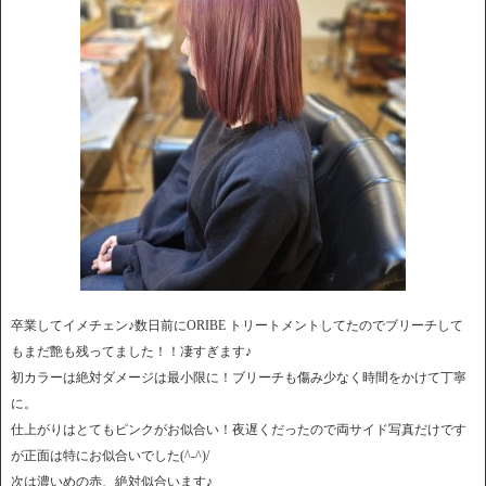
卒業してイメチェン♪数日前にORIBE トリートメントしてたのでブリーチして
もまだ艶も残ってました！！凄すぎます♪
初カラーは絶対ダメージは最小限に！ブリーチも傷み少なく時間をかけて丁寧
に。
仕上がりはとてもピンクがお似合い！夜遅くだったので両サイド写真だけです
が正面は特にお似合いでした(^-^)/
次は濃いめの赤、絶対似合います♪