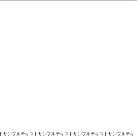
トサンプルテキストサンプルテキストサンプルテキストサンプルテキ