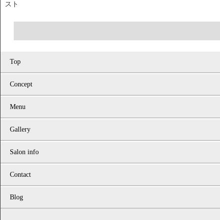
スト
Top
Concept
Menu
Gallery
Salon info
Contact
Blog