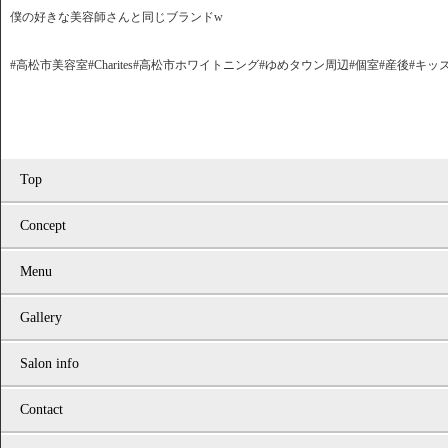
僕の好きな美容師さんと同じブランドw
#高松市美容室#Charites#高松市ホワイトニング#ゆめタウン周辺#個室#産後#キ
Top
Concept
Menu
Gallery
Salon info
Contact